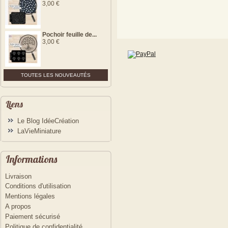
3,00 €
- - VOIR LES DETAILS DE CET
ARTICLE - -
Pochoir feuille de...
3,00 €
TOUTES LES NOUVEAUTÉS
Liens
Le Blog IdéeCréation
LaVieMiniature
Informations
Livraison
Conditions d'utilisation
Mentions légales
A propos
Paiement sécurisé
Politique de confidentialité