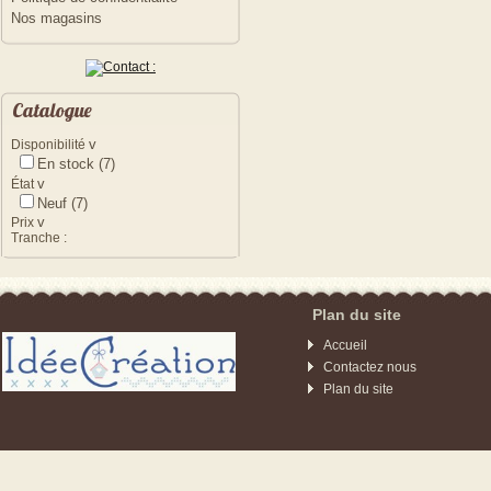
Nos magasins
Catalogue
v
Disponibilité
En stock
(7)
v
État
Neuf
(7)
v
Prix
Tranche :
Plan du site
Accueil
Contactez nous
Plan du site