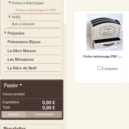
Fiches à télécharger
Fiches cartonnage en PDF
NOËL
Bois à décorer
Polymère
Présentoirs Bijoux
La Déco Maison
Fiche cartonnage PDF :...
Les Miniatures
La Déco de Noël
Comparer
Panier
Aucun produit
- - VOIR LES DETAILS DE CET
ARTICLE - -
Expédition
0,00 €
Total
0,00 €
PANIER
COMMANDER
Newsletter