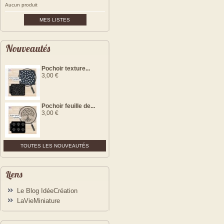
Aucun produit
MES LISTES
Nouveautés
Pochoir texture...
3,00 €
Pochoir feuille de...
3,00 €
TOUTES LES NOUVEAUTÉS
Liens
Le Blog IdéeCréation
LaVieMiniature