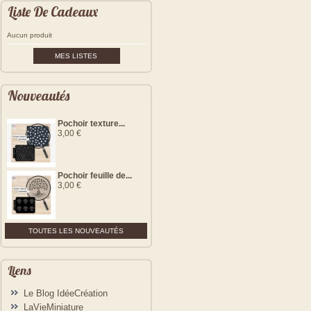
Liste De Cadeaux
Aucun produit
MES LISTES
Nouveautés
Pochoir texture...
3,00 €
Pochoir feuille de...
3,00 €
TOUTES LES NOUVEAUTÉS
Liens
Le Blog IdéeCréation
LaVieMiniature