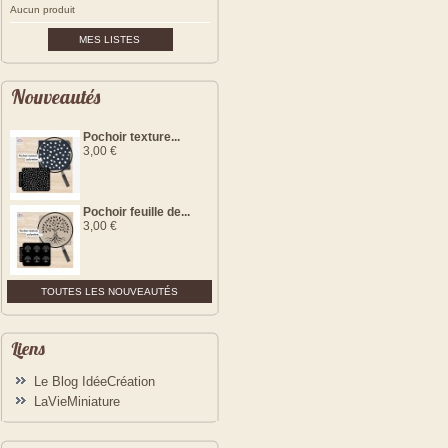
Aucun produit
MES LISTES
Nouveautés
Pochoir texture...
3,00 €
Pochoir feuille de...
3,00 €
TOUTES LES NOUVEAUTÉS
Liens
Le Blog IdéeCréation
LaVieMiniature