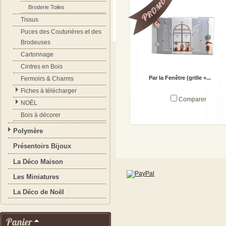
Broderie Toiles
Tissus
Puces des Couturières et des
Brodeuses
Cartonnage
Cintres en Bois
Par la Fenêtre (grille +...
Fermoirs & Charms
Fiches à télécharger
Comparer
NOËL
Bois à décorer
Polymère
- - VOIR LES DETAILS DE CET
Présentoirs Bijoux
ARTICLE - -
La Déco Maison
Les Miniatures
La Déco de Noël
Panier