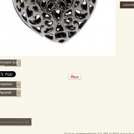
AJOUTE
Envoyer à un
ami
Imprimer
Agrandir
Commentaires (0)