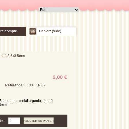
tre compte
Panier:
(Vide)
jouré 3.6x3.5mm
2,00 €
Référence :
100.FER.02
Breloque en métal
argenté,
ajouré
.5mm
té :