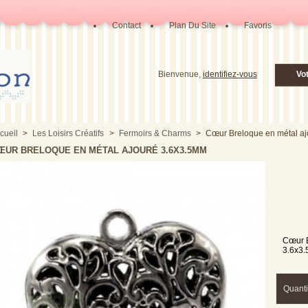
Contact
Plan Du Site
Favoris
Bienvenue,
identifiez-vous
Vo
cueil
>
Les Loisirs Créatifs
>
Fermoirs & Charms
>
Cœur Breloque en métal a
ŒUR BRELOQUE EN MÉTAL AJOURÉ 3.6X3.5MM
Cœur 
3.6x3
Quanti