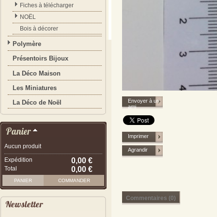
Fiches à télécharger
NOËL
Bois à décorer
Polymère
Présentoirs Bijoux
La Déco Maison
Les Miniatures
Envoyer à un
La Déco de Noël
ami
Panier
Imprimer
Aucun produit
Agrandir
Expédition
0,00 €
Total
0,00 €
PANIER
COMMANDER
Commentaires (0)
Newsletter