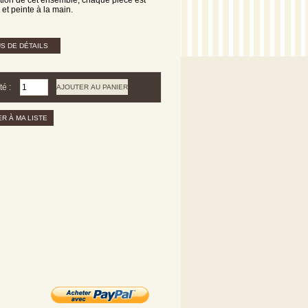
 et peinte à la main.
S DE DÉTAILS
té :
R À MA LISTE