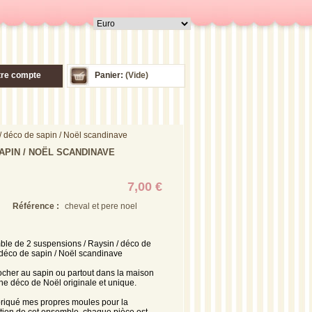
tre compte
Panier:
(Vide)
/ déco de sapin / Noël scandinave
APIN / NOËL SCANDINAVE
7,00 €
Référence :
cheval et pere noel
le de 2 suspensions / Raysin / déco de
 déco de sapin / Noël scandinave
ocher au sapin ou partout dans la maison
ne déco de Noël originale et unique.
abriqué mes propres moules pour la
ation de cet ensemble, chaque pièce est