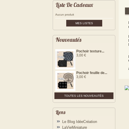
Liste De Cadeaux
Aucun produit
MES LISTES
Nouveautés
Pochoir texture...
3,00 €
Pochoir feuille de...
3,00 €
TOUTES LES NOUVEAUTÉS
Liens
Le Blog IdéeCréation
LaVieMiniature