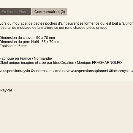
En Savoir Plus
Commentaires (0)
Lors du moulage, de petites poches d'air peuvent se former ce qui est tout à fait no
résultat du moulage de la matière ce qui rend chaque pièce unique.
Dimension du cheval : 90 x 70 mm
Dimension du père Noël : 65 x 70 mm
Epaisseur : 5 mm
Fabriqué en France / Normandie
Objet unique imaginé et créé par IdéeCréation / Monique FRAGA ARNOLFO
#suspensionraysin #suspensionscandinave #suspensionsapinnoel #floconraysin 