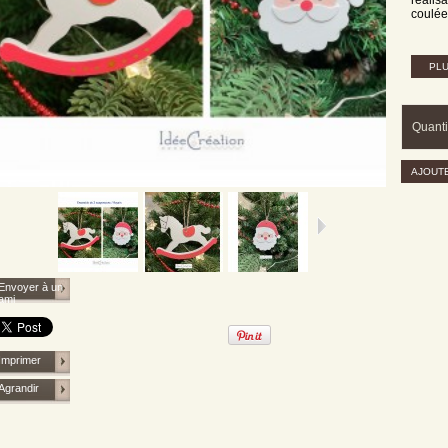
coulée
PLU
Quanti
AJOUTE
Envoyer à un
ami
Imprimer
Agrandir