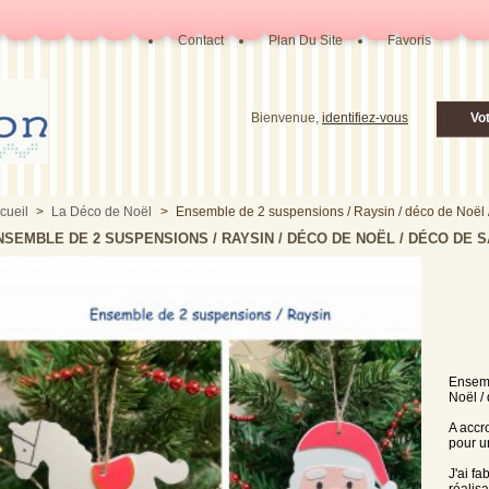
Contact
Plan Du Site
Favoris
Bienvenue,
identifiez-vous
Vo
cueil
>
La Déco de Noël
>
Ensemble de 2 suspensions / Raysin / déco de Noël 
NSEMBLE DE 2 SUSPENSIONS / RAYSIN / DÉCO DE NOËL / DÉCO DE S
Ensemb
Noël /
A accr
pour u
J'ai f
réalis