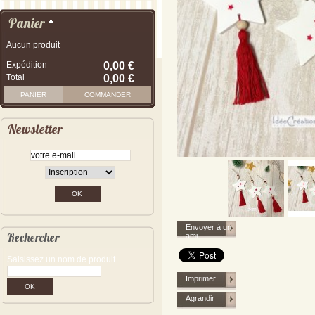
Panier
Aucun produit
Expédition
0,00 €
Total
0,00 €
PANIER
COMMANDER
Newsletter
Envoyer à un
Rechercher
ami
Saisissez un nom de produit
Imprimer
Agrandir