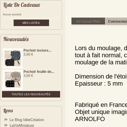
Liste De Cadeaux
Aucun produit
En Savoir Plus
Commentair
MES LISTES
Nouveautés
Lors du moulage, de
Pochoir texture...
tout à fait normal,
3,00 €
moulage de la mati
Pochoir feuille de...
Dimension de l'éto
3,00 €
Epaisseur : 5 mm
TOUTES LES NOUVEAUTÉS
Fabriqué en Franc
Liens
Objet unique imag
ARNOLFO
Le Blog IdéeCréation
LaVieMiniature