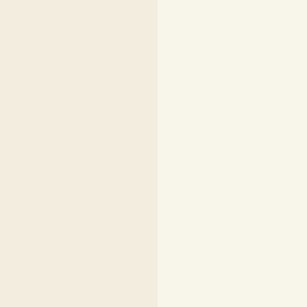
Modèles de broderie au
ou kit complet, toise,
pattern, Broderie poi
décoration, patch, toil
point, compte, fiche, l
toise, naissance, merc
christmas, decoration,
pattern, déco, deco, sa
compté abécédaire po
broderie mercerie en 
point de croix points c
point de croix modèle 
croix kit point de cro
Modèles de broderie au
ou kit complet, toise,
pattern, Broderie poi
décoration, patch, toil
point, compte, fiche, l
toise, naissance, merc