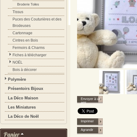
Broderie Toiles
Tissus
Puces des Couturières et des
Brodeuses
Cartonnage
Cintres en Bois
Fermoirs & Charms
Fiches à télécharger
NOËL
Bois à décorer
Polymère
Présentoirs Bijoux
La Déco Maison
Envoyer à un
ami
Les Miniatures
La Déco de Noël
Imprimer
Agrandir
Panier