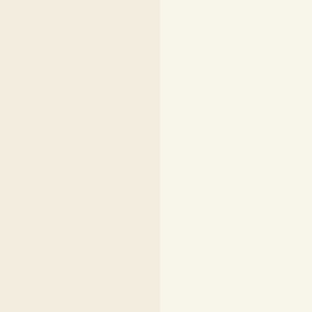
christmas, decoration,
pattern, déco, deco, sa
compté abécédaire po
broderie mercerie en 
point de croix points c
point de croix modèle 
croix kit point de cro
Modèles de broderie au
ou kit complet, toise,
pattern, Broderie poi
décoration, patch, toil
point, compte, fiche, l
toise, naissance, merc
christmas, decoration,
pattern, déco, deco, sa
compté abécédaire po
broderie mercerie en 
point de croix points c
point de croix modèle 
croix kit point de cro