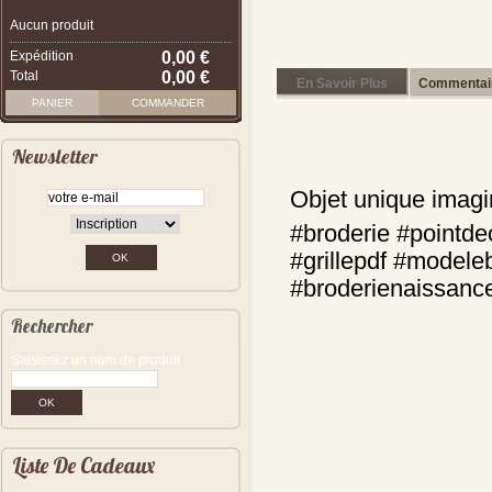
Aucun produit
Expédition
0,00 €
Total
0,00 €
En Savoir Plus
Commentair
PANIER
COMMANDER
Newsletter
Objet unique imagi
#broderie #pointdec
#grillepdf #modele
#broderienaissanc
Rechercher
Saisissez un nom de produit
Liste De Cadeaux