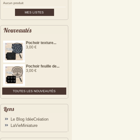
Aucun produit
MES LISTES
Nouveautés
Pochoir texture...
3,00 €
Pochoir feuille de...
3,00 €
TOUTES LES NOUVEAUTÉS
Liens
Le Blog IdéeCréation
LaVieMiniature