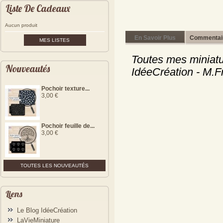
Liste De Cadeaux
Aucun produit
En Savoir Plus
Commentair
MES LISTES
Toutes mes miniatu
Nouveautés
IdéeCréation - M.F
Pochoir texture...
3,00 €
Pochoir feuille de...
3,00 €
TOUTES LES NOUVEAUTÉS
Liens
Le Blog IdéeCréation
LaVieMiniature