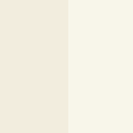
maison miniature ma
meuble miniature meu
miniature miniatures 
miniature grille brode
broderie fiches brode
idee cadeau peinture
artiste peintre atelier 
bobine de fil miniatu
dentelière écheveau 
miniature vitrine min
maison miniature ma
meuble miniature meu
miniature miniatures 
miniature grille brode
broderie fiches brode
idee cadeau peinture
artiste peintre atelier 
bobine de fil miniatu
dentelière écheveau 
miniature vitrine min