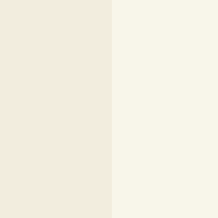
f8f6ea
miniature miniatures 
miniature grille brode
broderie fiches brode
idee cadeau peinture
artiste peintre atelier 
bobine de fil miniatu
dentelière écheveau 
miniature vitrine min