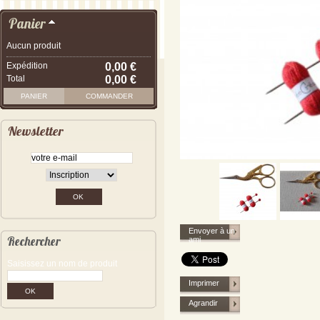
Panier
Aucun produit
Expédition
0,00 €
Total
0,00 €
PANIER
COMMANDER
Newsletter
Envoyer à un
Rechercher
ami
Saisissez un nom de produit
Imprimer
Agrandir