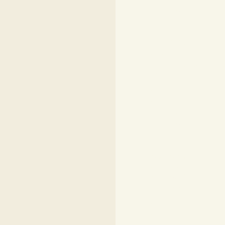
idee cadeau peinture
artiste peintre atelier 
bobine de fil miniatu
dentelière écheveau 
miniature vitrine min
maison miniature ma
meuble miniature meu
miniature miniatures 
miniature grille brode
broderie fiches brode
idee cadeau peinture
artiste peintre atelier 
bobine de fil miniatu
dentelière écheveau 
miniature vitrine min
maison miniature ma
meuble miniature meu
miniature miniatures 
miniature grille brode
broderie fiches brode