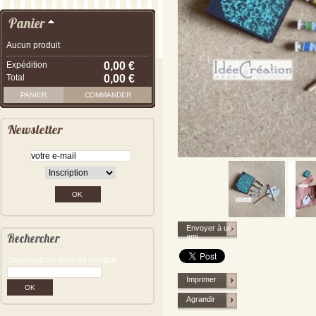
Panier
Aucun produit
Expédition
0,00 €
Total
0,00 €
PANIER
COMMANDER
Newsletter
Envoyer à un
Rechercher
ami
Saisissez un nom de produit
Imprimer
Agrandir