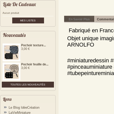
Liste De Cadeaux
Aucun produit
En Savoir Plus
Commentair
MES LISTES
Fabriqué en Franc
Nouveautés
Objet unique imag
ARNOLFO
Pochoir texture...
3,00 €
#miniaturedessin #
Pochoir feuille de...
#pinceauminiature 
3,00 €
#tubepeinturemini
TOUTES LES NOUVEAUTÉS
Liens
Le Blog IdéeCréation
LaVieMiniature