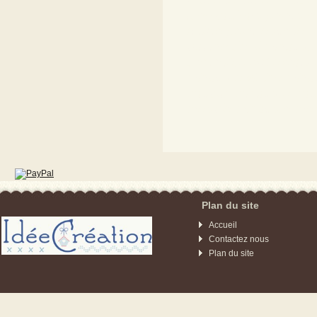
idee cadeau peinture
artiste peintre atelier 
bobine de fil miniatu
dentelière écheveau 
miniature vitrine min
maison miniature ma
meuble miniature meu
Plan du site
Accueil
Contactez nous
Plan du site